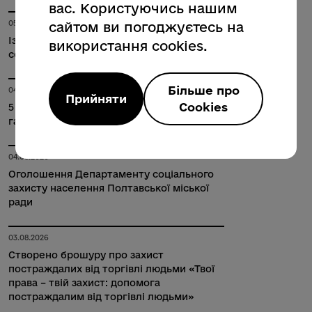
вас. Користуючись нашим
05.08.2026
сайтом ви погоджуєтесь на
Із особистого прийому громадян
використання cookies.
секретаря міської ради
Більше про
04.08.2026
Прийняти
Cookies
5 серпня на одній з вулиць міста не буде
газу
04.08.2026
Оголошення Департаменту соціального
захисту населення Полтавської міської
ради
03.08.2026
Створено брошуру про захист
постраждалих від торгівлі людьми «Твої
права – твій захист: допомога
постраждалим від торгівлі людьми»