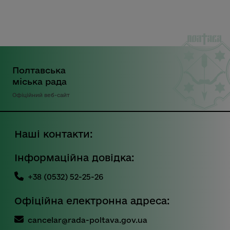
Полтавська
міська рада
Офіційний веб-сайт
Наші контакти:
Інформаційна довідка:
+38 (0532) 52-25-26
Офіційна електронна адреса:
cancelar@rada-poltava.gov.ua