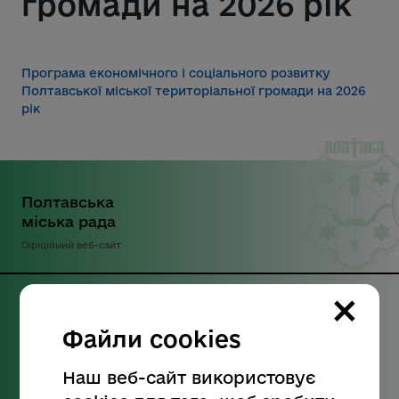
громади на 2026 рік
Програма економічного і соціального розвитку
Полтавської міської територіальної громади на 2026
рік
Полтавська
міська рада
Офіційний веб-сайт
×
Наші контакти:
Файли cookies
Інформаційна довідка:
Наш веб-сайт використовує
+38 (0532) 52-25-26