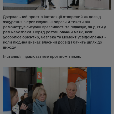
Дзеркальний простір інсталяції створений як досвід
занурення: через візуальні образи й тексти він
демонструє ситуації вразливості та підказує, як діяти у
разі небезпеки. Поряд розташований маяк, який
уособлює орієнтир, безпеку та момент усвідомлення -
коли людина визнає власний досвід і бачить шлях до
виходу.
Інсталяція працюватиме протягом тижня.