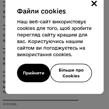
×
13.07.2026
Файли cookies
З 14 липня на одній з вулиць міста не буде
газу
Наш веб-сайт використовує
cookies для того, щоб зробити
08.07.2026
перегляд сайту кращим для
У Полтавській громаді запрацювала нова
цифрова платформа 15-80
вас. Користуючись нашим
сайтом ви погоджуєтесь на
08.07.2026
використання cookies.
З 10 липня на одній з вулиць міста не
буде газу
Більше про
Прийняти
Cookies
08.07.2026
На модернізацію аварійних
каналізаційних колекторів Полтави
планують виділити 400 млн грн
07.07.2026