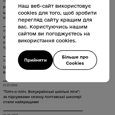
13.07.2026
Наш веб-сайт використовує
Розширення програми безоплатного
cookies для того, щоб зробити
шкільного харчування: відбулася зустріч з
представниками громад
перегляд сайту кращим для
вас. Користуючись нашим
09.07.2026
сайтом ви погоджуєтесь на
У Полтаві обговорили можливість
використання cookies.
створення пілотного проєкту щодо
трансформації шкільних бібліотек
Більше про
Прийняти
08.07.2026
Cookies
Цьогоріч у Полтавській громаді 31
випускник склав НМТ на 200 балів
07.07.2026
"Пліч-о-пліч. Всеукраїнські шкільні ліги":
за підсумками сезону полтавські школярі
стали найкращими