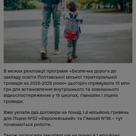
В межах реалізації програми «Безпечна дорога до
закладу освіти Полтавської міської територіальної
громади на 2026-2028 роки» цьогоріч спрямували 15 млн
грн для встановлення внутрішнього та зовнішнього
відеоспостереження у 18 школах, гімназіях і ліцеях
громади.
Вже уклали два договори на понад 1,6 мільйона гривень
для Ліцею №32 «Європейський» та Гімназії №36 – тут
починаються роботи.
Також оголосили закупівлі ще на понад 4,1 мільйона