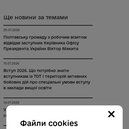
Ще новини за темами
29.07.2026
Полтавську громаду з робочим візитом
відвідав заступник Керівника Офісу
Президента України Віктор Микита
15.07.2026
Вступ 2026. Що потрібно знати
вступникам із ТОТ і територій активних
бойових дій про спеціальні умови вступу
в заклади вищої освіти
14.07.2026
×
У Полтаві відзначили випускників, які
склали НМТ на 200 балів
Файли cookies